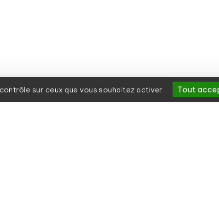
Tout acce
e contrôle sur ceux que vous souhaitez activer
IREC
Notre politique vise
I