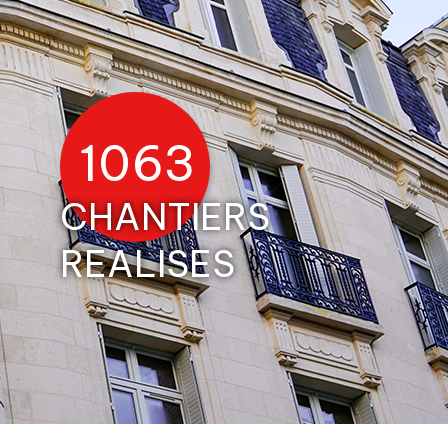
1431
CHANTIERS
REALISES