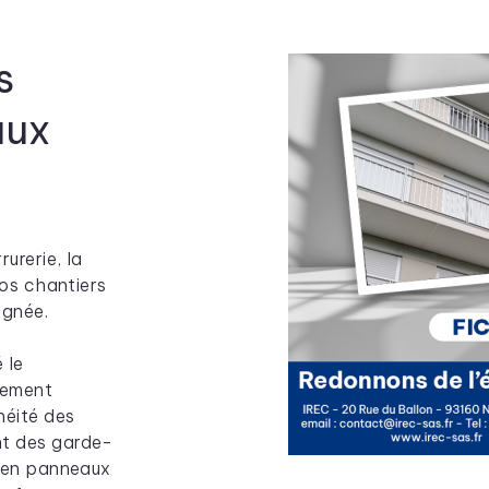
s
aux
urerie, la
os chantiers
ignée.
 le
lement
héité des
t des garde-
 en panneaux