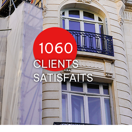
1258
CLIENTS
SATISFAITS