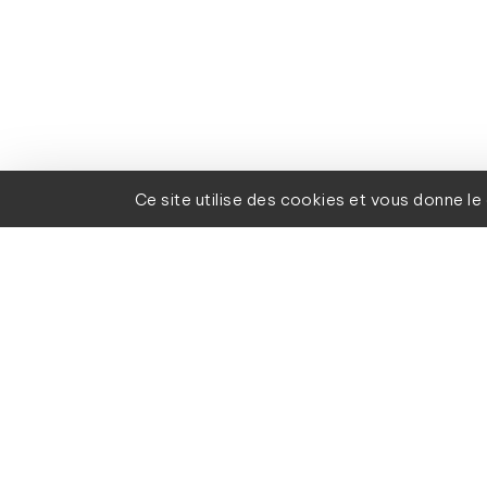
Ce site utilise des cookies et vous donne l
La force d’IREC
DÉMARCHE QUALITÉ 