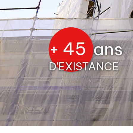
+
45
ans
D'EXISTANCE