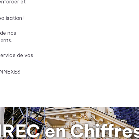
nforcer et
alisation !
é de nos
ments.
ervice de vos
ANNEXES-
IREC en Chiffre