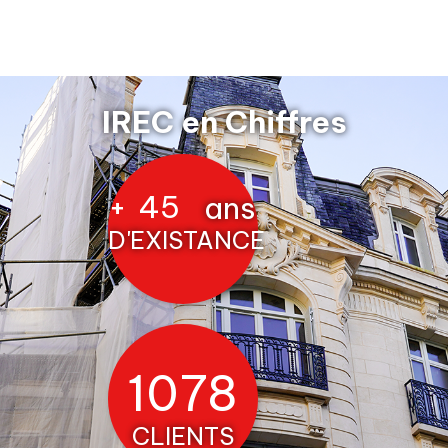
IREC en Chiffres
+
45
ans
D'EXISTANCE
1208
CLIENTS