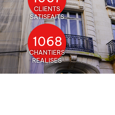
CLIENTS
SATISFAITS
1204
CHANTIERS
REALISES