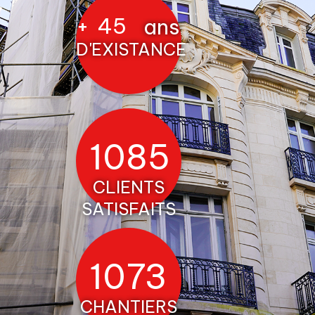
+
45
ans
D'EXISTANCE
1227
CLIENTS
SATISFAITS
1215
CHANTIERS