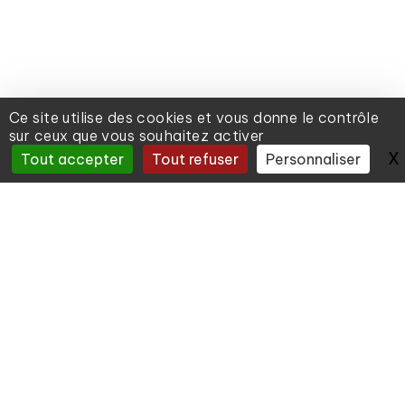
Ce site utilise des cookies et vous donne le contrôle
sur ceux que vous souhaitez activer
X
Tout accepter
Tout refuser
Personnaliser
IREC
La force d’IREC
DÉMARCHE QUALITÉ Notre politique vise à
assurer et améliorer constamment la qualité
de nos services à travers des actions de
perfectionnement. (…)