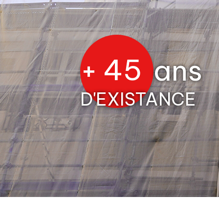
+
45
ans
D'EXISTANCE