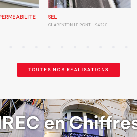
RAVALEMENT DECORATIF
R
94220
Prix du Savoir-faire (2019) - SAINT-
B
MAUR-DES-FOSSES - 94100
TOUTES NOS REALISATIONS
IREC en Chiffre