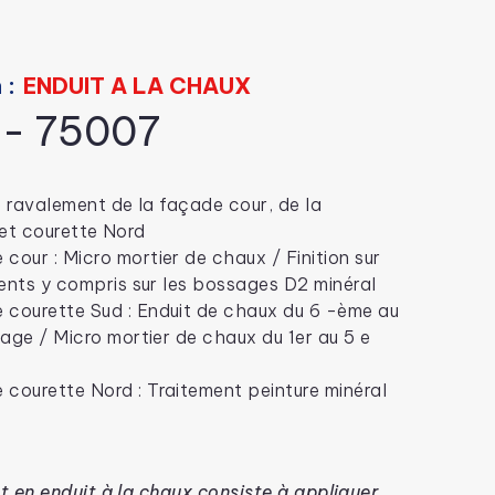
 :
ENDUIT A LA CHAUX
 - 75007
 ravalement de la façade cour, de la
 et courette Nord
cour : Micro mortier de chaux / Finition sur
ents y compris sur les bossages D2 minéral
 courette Sud : Enduit de chaux du 6 -ème au
age / Micro mortier de chaux du 1er au 5 e
courette Nord : Traitement peinture minéral
 en enduit à la chaux consiste à appliquer