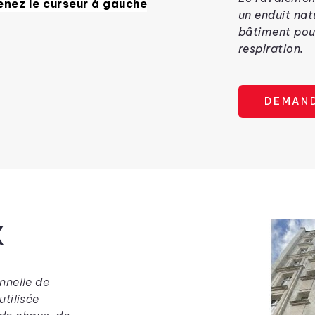
nez le curseur à gauche
un enduit nat
bâtiment pour
respiration.
DEMAND
X
nnelle de
utilisée