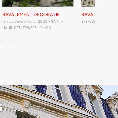
AVALEMENT IMPERMEABILITE
PIERRE / BRIQUE
RY-SUR-MARNE - 94360
PARIS - 75015
s