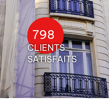
1161
CLIENTS
SATISFAITS