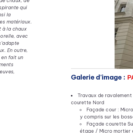
de chaux, de
espirante qui
si la
des matériaux.
t à la chaux
orelle, avec
 s’adapte
x. En outre,
en fait un
iments
neuves,
Galerie d'image :
P
Travaux de ravalement 
courette Nord
Façade cour : Micro
y compris sur les bos
Façade courette Su
étage / Micro mortier 