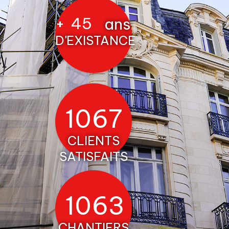
+
45
ans
D'EXISTANCE
1212
CLIENTS
SATISFAITS
1208
CHANTIERS